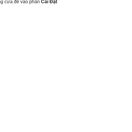
ăng cưa để vào phần
Cài Đặt