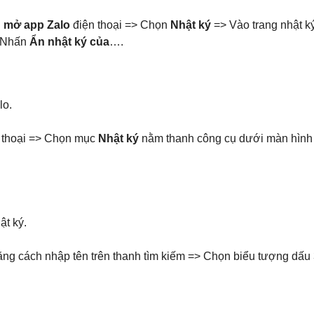
n
mở app Zalo
điện thoại => Chọn
Nhật ký
=> Vào trang nhật k
Nhấn
Ẩn nhật ký của
….
lo.
n thoại => Chọn mục
Nhật ký
nằm thanh công cụ dưới màn hìn
ật ký.
ng cách nhập tên trên thanh tìm kiếm => Chọn biểu tượng dấu 