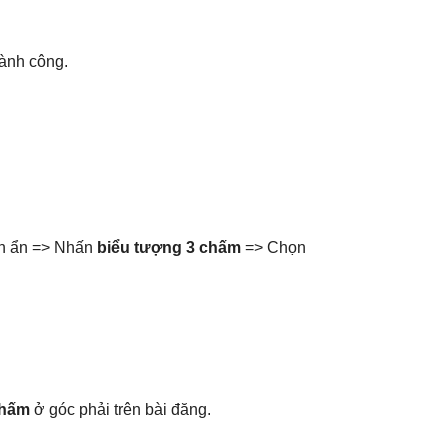
hành công.
ần ẩn => Nhấn
biểu tượng 3 chấm
=> Chọn
hấm
ở góc phải trên bài đăng.