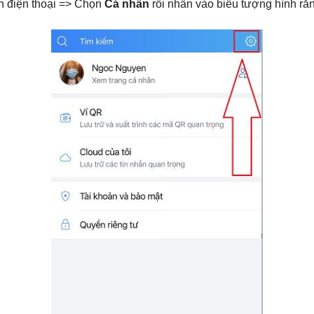
h điện thoại => Chọn
Cá nhân
rồi nhấn vào biểu tượng hình r