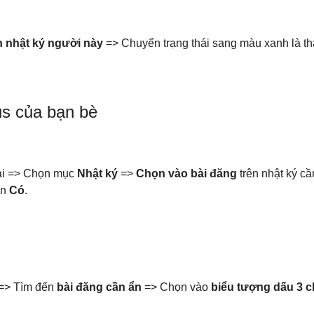
 nhật ký người này
=> Chuyển trạng thái sang màu xanh là t
tus của bạn bè
ại => Chọn mục
Nhật ký
=>
Chọn vào bài đăng
trên nhật ký c
ận
Có
.
=> Tìm đến
bài đăng cần ẩn
=> Chọn vào
biểu tượng dấu 3
c