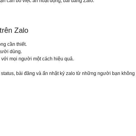
 cần bỏ việc ẩn hoạt động, bài đăng Zalo.
trên Zalo
ng cần thiết.
gười dùng.
n với mọi người một cách hiệu quả.
ẩn status, bài đăng và ẩn nhật ký zalo từ những người bạn khô