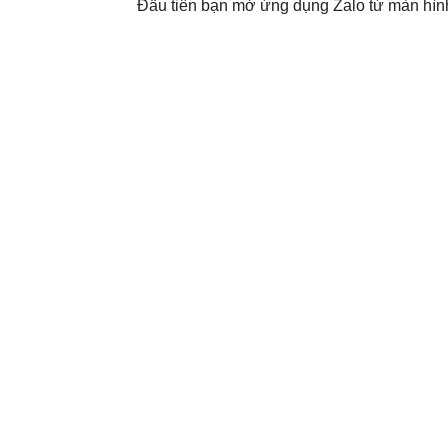
Đầu tiên bạn mở ứng dụng Zalo từ màn hìn