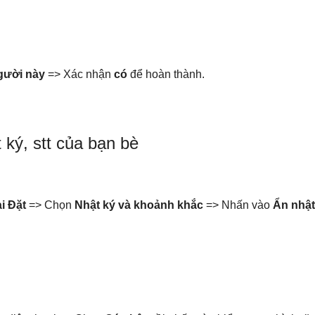
gười này
=> Xác nhận
có
để hoàn thành.
 ký, stt của bạn bè
i Đặt
=> Chọn
Nhật ký và khoảnh khắc
=> Nhấn vào
Ẩn nhật