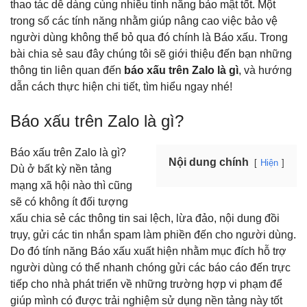
thao tác dễ dàng cùng nhiều tính năng bảo mật tốt. Một
trong số các tính năng nhằm giúp nâng cao việc bảo vệ
người dùng không thể bỏ qua đó chính là Báo xấu. Trong
bài chia sẻ sau đây chúng tôi sẽ giới thiệu đến bạn những
thông tin liên quan đến
báo xấu trên Zalo là gì
, và hướng
dẫn cách thực hiện chi tiết, tìm hiểu ngay nhé!
Báo xấu trên Zalo là gì?
Báo xấu trên Zalo là gì?
Nội dung chính
Hiện
Dù ở bất kỳ nền tảng
mạng xã hội nào thì cũng
sẽ có không ít đối tượng
xấu chia sẻ các thông tin sai lệch, lừa đảo, nội dung đồi
trụy, gửi các tin nhắn spam làm phiền đến cho người dùng.
Do đó tính năng Báo xấu xuất hiện nhằm mục đích hỗ trợ
người dùng có thể nhanh chóng gửi các báo cáo đến trực
tiếp cho nhà phát triển về những trường hợp vi phạm để
giúp mình có được trải nghiệm sử dụng nền tảng này tốt