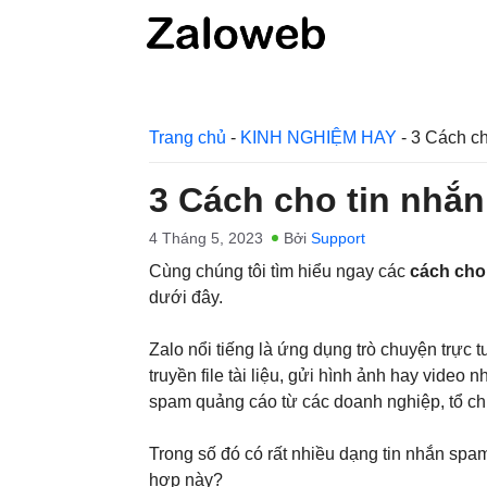
Chuyển
đến
nội
dung
Trang chủ
-
KINH NGHIỆM HAY
-
3 Cách ch
3 Cách cho tin nhắn
4 Tháng 5, 2023
Bởi
Support
Cùng chúng tôi tìm hiểu ngay các
cách cho
dưới đây.
Zalo nổi tiếng là ứng dụng trò chuyện trực 
truyền file tài liệu, gửi hình ảnh hay video
spam quảng cáo từ các doanh nghiệp, tổ ch
Trong số đó có rất nhiều dạng tin nhắn spa
hợp này?