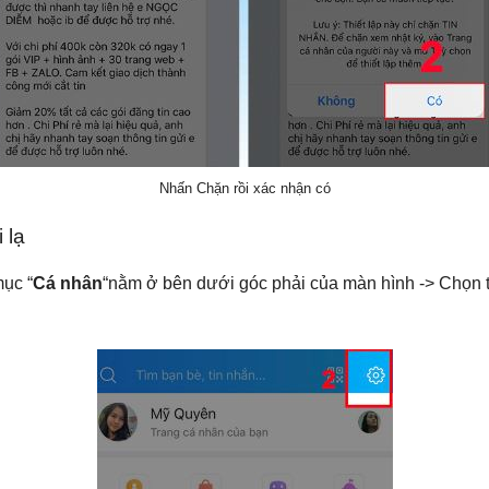
Nhấn Chặn rồi xác nhận có
 lạ
ục “
Cá nhân
“nằm ở bên dưới góc phải của màn hình -> Chọn t