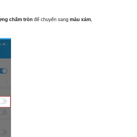
ợng chấm tròn
để chuyển sang
màu xám
,