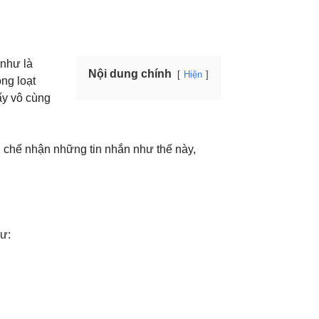
 như là
Nội dung chính
Hiện
ng loạt
ấy vô cùng
n chế nhận những tin nhắn như thế này,
hư: