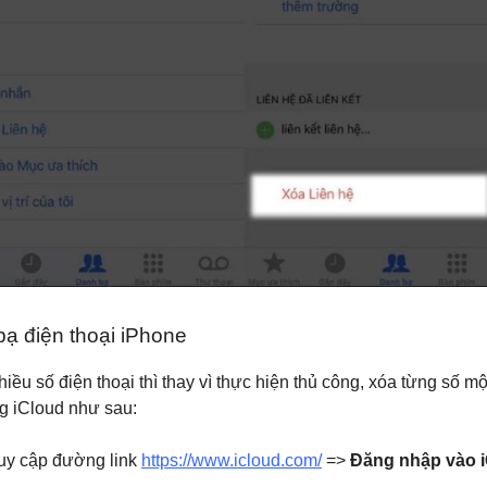
bạ điện thoại iPhone
ều số điện thoại thì thay vì thực hiện thủ công, xóa từng số m
g iCloud như sau:
ruy cập đường link
https://www.icloud.com/
=>
Đăng nhập vào 