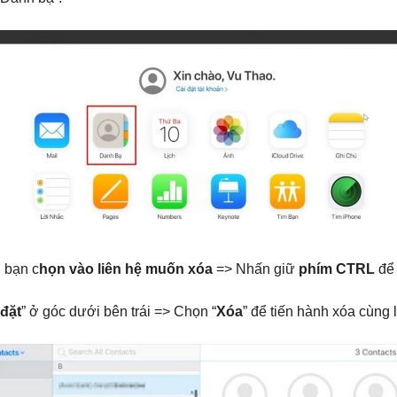
, bạn c
họn vào liên hệ muốn xóa
=> Nhấn giữ
phím CTRL
để 
 đặt
” ở góc dưới bên trái => Chọn “
Xóa
” để tiến hành xóa cùng 