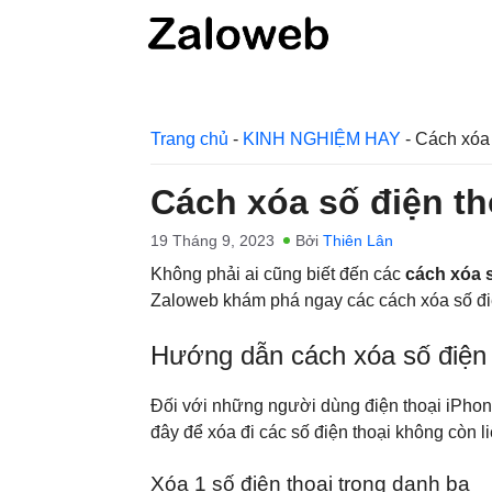
Chuyển
đến
nội
dung
Trang chủ
-
KINH NGHIỆM HAY
-
Cách xóa 
Cách xóa số điện th
19 Tháng 9, 2023
Bởi
Thiên Lân
Không phải ai cũng biết đến các
cách xóa s
Zaloweb khám phá ngay các cách xóa số điện
Hướng dẫn cách xóa số điện 
Đối với những người dùng điện thoại iPhone
đây để xóa đi các số điện thoại không còn l
Xóa 1 số điện thoại trong danh bạ