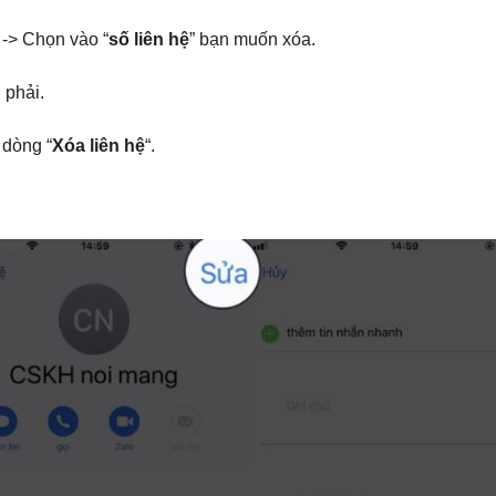
 -> Chọn vào “
số liên hệ
” bạn muốn xóa.
 phải.
 dòng “
Xóa liên hệ
“.