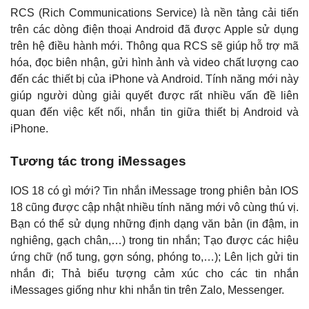
RCS (Rich Communications Service) là nền tảng cải tiến
trên các dòng điện thoại Android đã được Apple sử dụng
trên hệ điều hành mới. Thông qua RCS sẽ giúp hỗ trợ mã
hóa, đọc biên nhận, gửi hình ảnh và video chất lượng cao
đến các thiết bị của iPhone và Android. Tính năng mới này
giúp người dùng giải quyết được rất nhiều vấn đề liên
quan đến việc kết nối, nhắn tin giữa thiết bị Android và
iPhone.
Tương tác trong iMessages
IOS 18 có gì mới? Tin nhắn iMessage trong phiên bản IOS
18 cũng được cập nhật nhiều tính năng mới vô cùng thú vị.
Bạn có thể sử dụng những định dạng văn bản (in đậm, in
nghiêng, gạch chân,…) trong tin nhắn; Tạo được các hiệu
ứng chữ (nổ tung, gợn sóng, phóng to,…); Lên lịch gửi tin
nhắn đi; Thả biểu tượng cảm xúc cho các tin nhắn
iMessages giống như khi nhắn tin trên Zalo, Messenger.