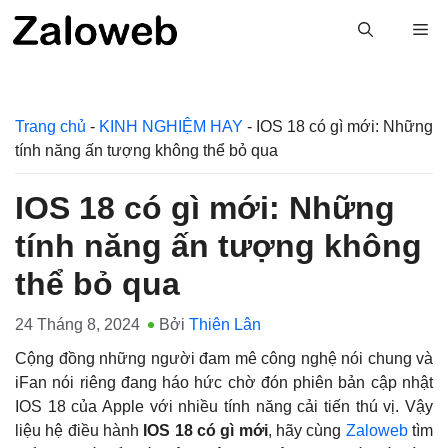
Chuyển
M
đến
nội
dung
Trang chủ
-
KINH NGHIỆM HAY
-
IOS 18 có gì mới: Những
tính năng ấn tượng không thể bỏ qua
IOS 18 có gì mới: Những
tính năng ấn tượng không
thể bỏ qua
24 Tháng 8, 2024
Bởi
Thiên Lân
Cộng đồng những người đam mê công nghệ nói chung và
iFan nói riêng đang háo hức chờ đón phiên bản cập nhật
IOS 18 của Apple với nhiều tính năng cải tiến thú vị. Vậy
liệu hệ điều hành
IOS 18 có gì mới
, hãy cùng
Zaloweb
tìm