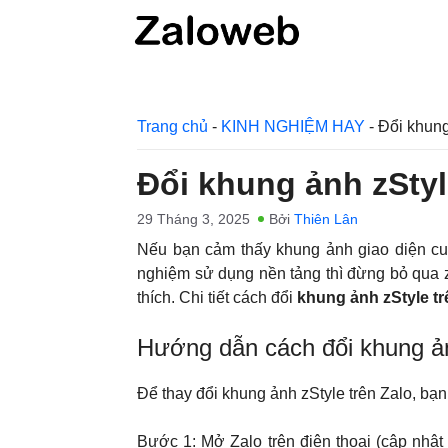
Chuyển
đến
nội
dung
Trang chủ
-
KINH NGHIỆM HAY
-
Đổi khung
Đổi khung ảnh zStyl
29 Tháng 3, 2025
Bởi
Thiên Lân
Nếu bạn cảm thấy khung ảnh giao diện cu
nghiệm sử dụng nền tảng thì đừng bỏ qua z
thích. Chi tiết cách đổi
khung ảnh zStyle tr
Hướng dẫn cách đổi khung ảnh
Để thay đổi khung ảnh zStyle trên Zalo, bạ
Bước 1: Mở Zalo trên điện thoại (cập nhật