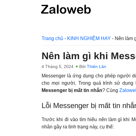
Chuyển
đến
nội
dung
Trang chủ
-
KINH NGHIỆM HAY
-
Nên làm g
Nên làm gì khi Mess
4 Tháng 5, 2024
Bởi
Thiên Lân
Messenger là ứng dụng cho phép người dùng
cho mọi người. Trong quá trình sử dụng 
Messenger bị mất tin nhắn
? Cùng
Zalowe
Lỗi Messenger bị mất tin nhắ
Trước khi đi vào tìm hiểu nên làm gì khi 
nhân gây ra tình trạng này, cụ thể: