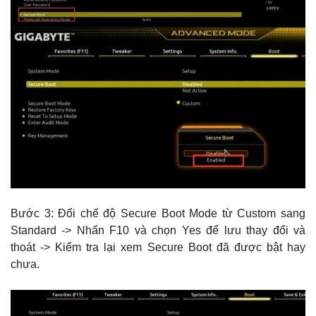
Bước 3: Đổi chế độ Secure Boot Mode từ Custom sang
Standard -> Nhấn F10 và chọn Yes để lưu thay đổi và
thoát -> Kiểm tra lại xem Secure Boot đã được bật hay
chưa.