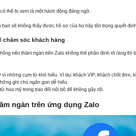
có thể bị xem là một hành động đáng ngờ.
là bạn sẽ không thấy được hồ sơ của họ hãy tôn trọng quyết địn
để chăm sóc khách hàng
không nên thăm ngàn trên Zalo không thể phân định rõ ràng thì 
 vì những cụm từ khó hiểu. Ví dụ: khách VIP, khách chốt đơn, k
những ghi chú ngắn gọn dễ hiểu.
ừ hoa mỹ trong trao đổi nội bộ để không gây rối.
hăm ngàn trên ứng dụng Zalo