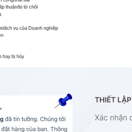
p thuận/bị từ chối
.
m/dịch vụ của Doanh nghiệp
ẹn
n
 hay bị hủy