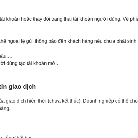
tài khoản hoặc thay đổi trạng thái tài khoản người dùng. Về p
hể ngoại lệ gửi thông báo đến khách hàng nếu chưa phát sinh g
khẩu,…
i dùng tạo tài khoản mới.
tin giao dịch
a giao dịch hiện thời (chưa kết thúc). Doanh nghiệp có thể chọ
hàng.
h công/thất bại