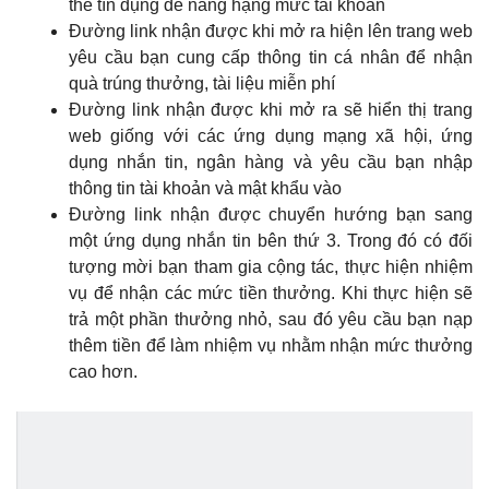
thẻ tín dụng để nâng hạng mức tài khoản
Đường link nhận được khi mở ra hiện lên trang web
yêu cầu bạn cung cấp thông tin cá nhân để nhận
quà trúng thưởng, tài liệu miễn phí
Đường link nhận được khi mở ra sẽ hiển thị trang
web giống với các ứng dụng mạng xã hội, ứng
dụng nhắn tin, ngân hàng và yêu cầu bạn nhập
thông tin tài khoản và mật khẩu vào
Đường link nhận được chuyển hướng bạn sang
một ứng dụng nhắn tin bên thứ 3. Trong đó có đối
tượng mời bạn tham gia cộng tác, thực hiện nhiệm
vụ để nhận các mức tiền thưởng. Khi thực hiện sẽ
trả một phần thưởng nhỏ, sau đó yêu cầu bạn nạp
thêm tiền để làm nhiệm vụ nhằm nhận mức thưởng
cao hơn.