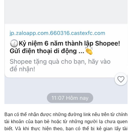
Bạn có thể nhận được những đường link nêu trên từ chính
tài khoản của bạn bè hoặc từ những người lạ chưa quen
biết. Và khi thực hiện theo, bạn có thể bị kẻ gian lấy tài