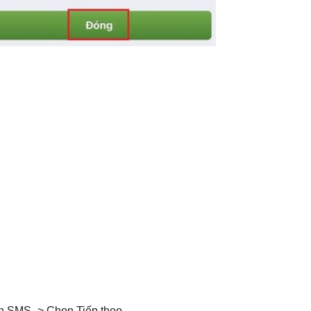
ản SMS -> Chọn Tiếp theo.