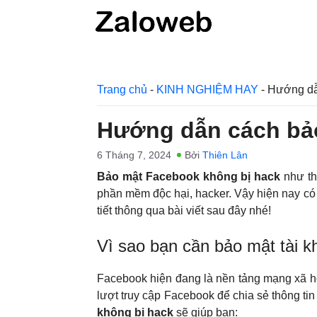
Chuyển
đến
nội
dung
Trang chủ
-
KINH NGHIỆM HAY
-
Hướng dẫn
Hướng dẫn cách bảo
6 Tháng 7, 2024
Bởi
Thiên Lân
Bảo mật Facebook không bị hack
như th
phần mềm độc hại, hacker. Vậy hiện nay c
tiết thông qua bài viết sau đây nhé!
Vì sao bạn cần bảo mật tài 
Facebook hiện đang là nền tảng mạng xã hộ
lượt truy cập Facebook để chia sẻ thông tin
không bị hack
sẽ giúp bạn: