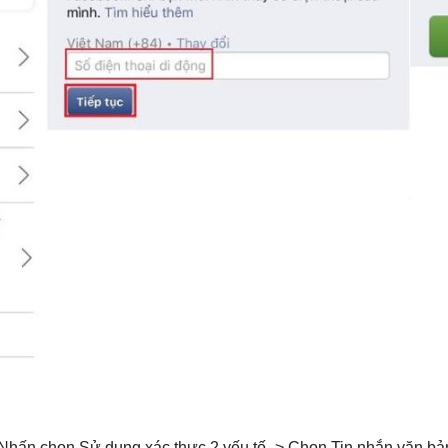
 Nhấn chọn Sử dụng xác thực 2 yếu tố -> Chọn Tin nhắn văn b