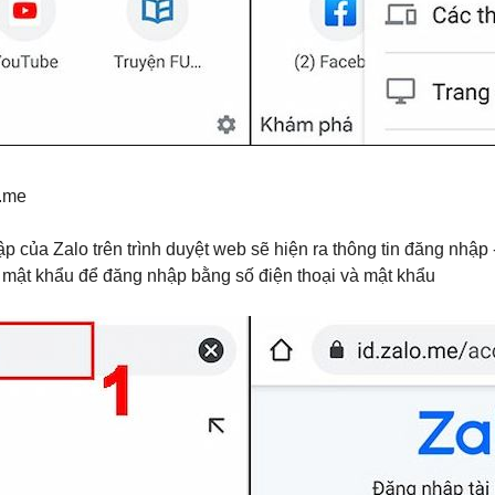
o.me
ập của Zalo trên trình duyệt web sẽ hiện ra thông tin đăng nh
 mật khẩu để đăng nhập bằng số điện thoại và mật khẩu