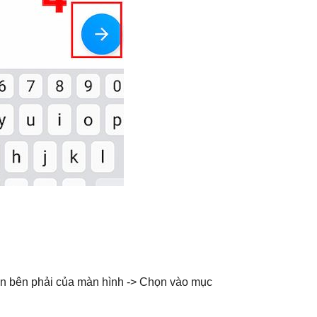
rên bên phải của màn hình -> Chọn vào mục