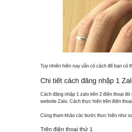
Tuy nhiên hiện nay vẫn có cách để bạn có t
Chi tiết cách đăng nhập 1 Zal
Cách đăng nhập 1 zalo trên 2 điện thoại đó 
website Zalo. Cách thực hiện trên điện tho
Cùng tham khảo các bước thực hiện như s
Trên điện thoại thứ 1