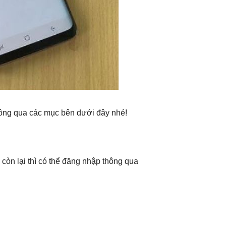
thông qua các mục bên dưới đây nhé!
 còn lại thì có thể đăng nhập thông qua