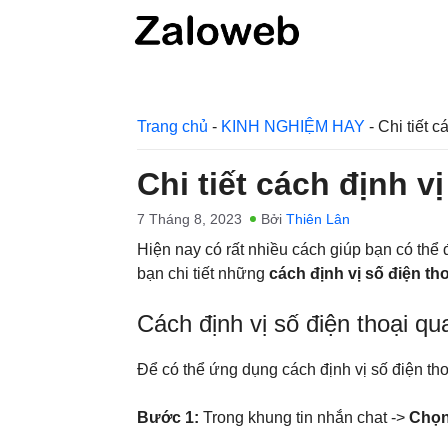
Chuyển
đến
nội
dung
Trang chủ
-
KINH NGHIỆM HAY
-
Chi tiết 
Chi tiết cách định v
7 Tháng 8, 2023
Bởi
Thiên Lân
Hiện nay có rất nhiều cách giúp bạn có thể đ
bạn chi tiết những
cách định vị số điện th
Cách định vị số điện thoại qua
Để có thể ứng dụng cách định vị số điện th
Bước 1:
Trong khung tin nhắn chat ->
Chọn