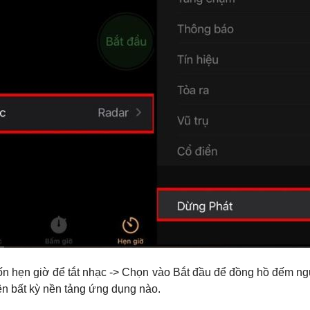
n hẹn giờ để tắt nhạc -> Chọn vào Bắt đầu để đồng hồ đếm ngược
ên bất kỳ nền tảng ứng dụng nào.