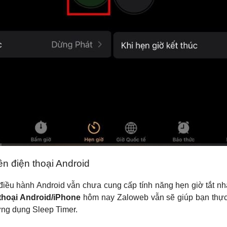
n điện thoại Android
điều hành Android vẫn chưa cung cấp tính năng hẹn giờ tắt nh
 thoại Android/iPhone
hôm nay Zaloweb vẫn sẽ giúp bạn thực h
ứng dụng Sleep Timer.