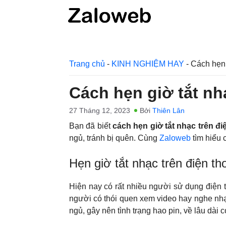
Chuyển
đến
nội
dung
Trang chủ
-
KINH NGHIỆM HAY
-
Cách hẹn 
Cách hẹn giờ tắt nh
27 Tháng 12, 2023
Bởi
Thiên Lân
Bạn đã biết
cách hẹn giờ tắt nhạc trên đ
ngủ, tránh bị quên. Cùng
Zaloweb
tìm hiểu 
Hẹn giờ tắt nhạc trên điện th
Hiện nay có rất nhiều người sử dụng điện t
người có thói quen xem video hay nghe nhạc
ngủ, gây nên tình trạng hao pin, về lâu dài