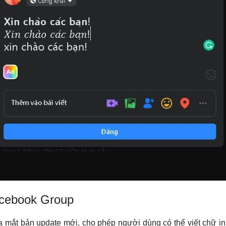
acebook Group
a mắt bản update mới, cho phép người dùng có thể viết chữ in